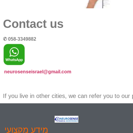
Contact us
✆ 058-3349882
neurosenseisrael@gmail.com
If you live in other cities, we can refer you to our
מידע מקצועי