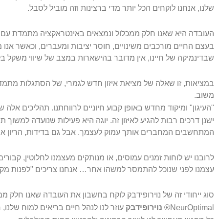
שלנו, אנחנו לוקחים הכל יותר מדי ברצינות וזה מוביל לסבל.
העובדה היא שאנו חלק ממכלול ונמצאים באינטראקציה מתמדת עם הע
בעצם החיים מורכבים משינויים, חוסר יציבות ומעברים, וכאשר אנו מ
שבדינמיקה של חיינו, אין מדובר בהישארות במצב של שיווי משקל ב
במציאות, זו שאלה של מציאת איזון חדש לגמרי, של הסתגלות מתמד
משוב.
"העיגון" ומיקוד מחדש באופן קבוע חיוניים לרווחתנו. תהליכים אלה
ישנן דרכים רבות להגיע לאיזון זה. יוגה היא פעילות שנועדה למשוך ת
המתחשבים המחברים אותך עמוק לעצמך. אבל גם בדידות, הריון או
לרובנו יש לוחות זמנים עמוסים, או מנותקים מעצמנו לחלוטין, קבור
עצמנו לפני שנוכל להתמסר למשהו אחר… אנחנו צריכים "לפנות מקום
סוג ייחודי זה של נוירופידבק לוקח בחשבון את העובדה שאנו חלק 
NeurOptimal®
נוירופידבק
עוזר לנו לנהל חיים בריאים למוח שלנו, 