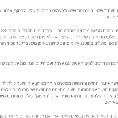
ת העתיד שלנו, בזיכרונות שלנו ולפעמים בחרטות שלנו. לבסוף, אנחנו
 מודע.
נו מהווה מכשול מרכזי לרווחתנו מכיוון שהדחיינות הבלתי פוסקת הללו
ים שלו, לנוסטלגיה שלו, לחרטה שלו. אך לא ניתן לשכתב את העבר וה
 ואנו פועלים בפוטנציאל מופחת. לחיות באופן מלא ברגע הנוכחי הו
ן" וריכוז הן דרכים לחיבור עמוק עם עצמך ועם היקום הנחוצות על מנת 
ר אתגרי החיים והרגשות מוציאים אותך מאיזון. עוגן היא היכולת להיו
ות חושב על המותנה. העוגן מתייחס לתחושה של התגלמות מלאה ומ
 בהירות, שלמות, נכונות והרמוניה. אדם "המעוגן" שולט במוחו וברגשותיו
אירוע.
וברגש, במציאות הפיזית ובעולם האטריאלי. אם אנחנו נשארים מרוכזים א