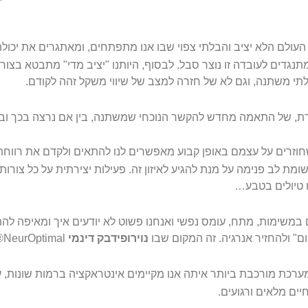
ולם הלא יציב והבלתי צפוי שבו אנו מתפתחים, ומאתגרים את יכולת
תנגדים לעובדה זו נוצר סבל. לבסוף, היותנו "יציב מדי" מתבטא בצו
לתי משתנה, וגם לא של חזרה למצב של שיווי משקל זהה לקודם.
ת, של התאמה מחדש להקשר הנוכחי שמשתנה, בין אם נרצה בכך ובין 
 שחוזרים על עצמם באופן קבוע מאפשרים לנו להתאים ולקדם את רווחתנו
שומת לב פנימה על מנת להגיע לאיזון זה. פעילות יצירתית על כל צורות
 טיולים בטבע…
ים במשימות, מתח, עומס נפשי ואנחנו פשוט לא יודעים איך ומאיפה להת
" ולהחזיר אנרגיה. זה המקום שבו
נוירופידבק דינמי
NeurOptimal® מציע חוויה שאין שני לה.
ממערכת מורכבת ביותר איתה אנו מקיימים אינטראקציה ברמות שונות,
חיים מלאים ורגועים.